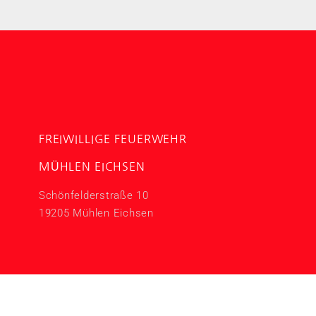
FREIWILLIGE FEUERWEHR
MÜHLEN EICHSEN
Schönfelderstraße 10
19205 Mühlen Eichsen
22 Freiwillge Feuerwehr Mühlen Eichsen
Impressum
Datenschutzer