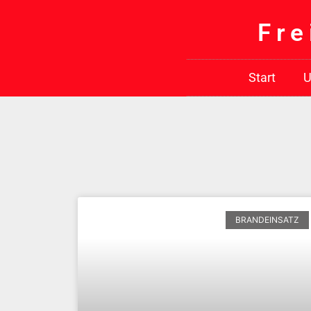
Fre
Start
U
BRANDEINSATZ